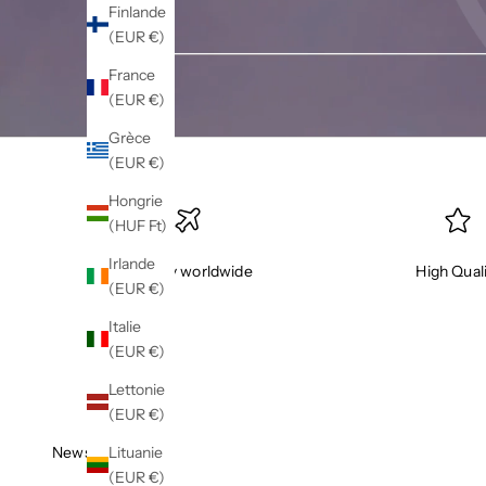
Finlande
(EUR €)
France
(EUR €)
Grèce
(EUR €)
Hongrie
(HUF Ft)
Irlande
delivery worldwide
High Qual
(EUR €)
Italie
(EUR €)
Lettonie
(EUR €)
Lituanie
Newsletter
(EUR €)