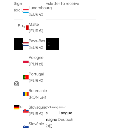
Sign up to our newsletter to receive
Luxembourg
exclusive offers.
(EUR €)
Malte
(EUR €)
Pays-Bas
S'INSCRIRE
(EUR €)
Pologne
(PLN zł)
Portugal
(EUR €)
Roumanie
(RON Lei)
Slovaquie
Allemagne (EUR €)
Français
Pays
Langue
(EUR €)
Allemagne
Deutsch
Slovénie
(EUR €)