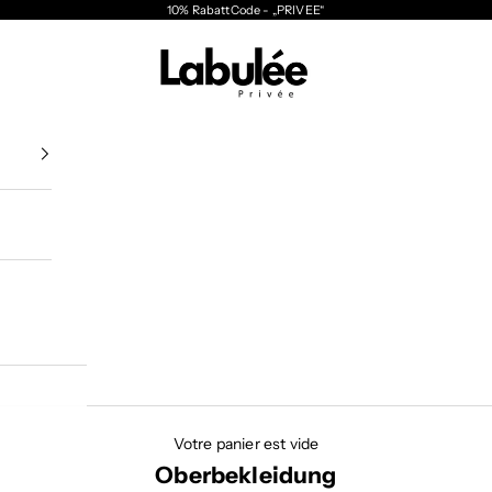
10% RabattCode - „PRIVEE“
Labulée
Votre panier est vide
Oberbekleidung