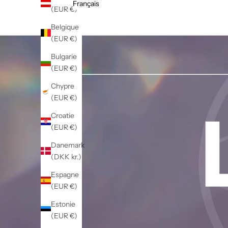
Français
(EUR €)
Belgique
(EUR €)
Bulgarie
(EUR €)
Chypre
(EUR €)
Croatie
(EUR €)
Danemark
(DKK kr.)
Espagne
(EUR €)
Estonie
(EUR €)