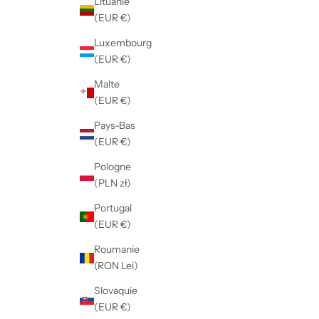
Lituanie
(EUR €)
Luxembourg
(EUR €)
Malte
(EUR €)
Pays-Bas
(EUR €)
Pologne
(PLN zł)
Portugal
(EUR €)
Roumanie
(RON Lei)
Slovaquie
(EUR €)