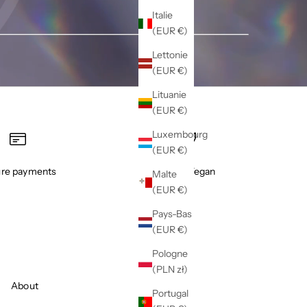
Italie
(EUR €)
Lettonie
(EUR €)
Lituanie
(EUR €)
Luxembourg
(EUR €)
re payments
100% Vegan
Malte
(EUR €)
Pays-Bas
(EUR €)
Pologne
(PLN zł)
About
Portugal