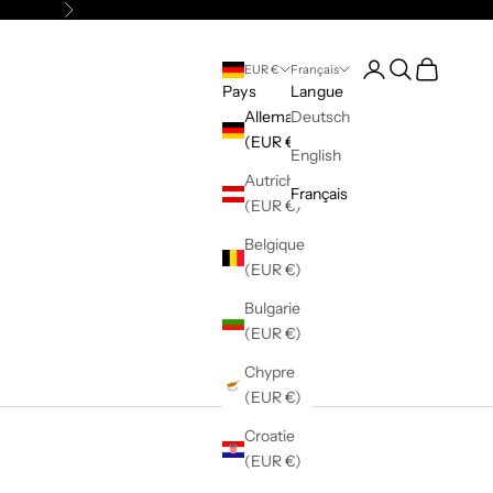
Suivant
Connexion
Recherche
Panier
EUR €
Français
Pays
Langue
Allemagne
Deutsch
(EUR €)
English
Autriche
Français
(EUR €)
Belgique
(EUR €)
Bulgarie
(EUR €)
Chypre
(EUR €)
Croatie
(EUR €)