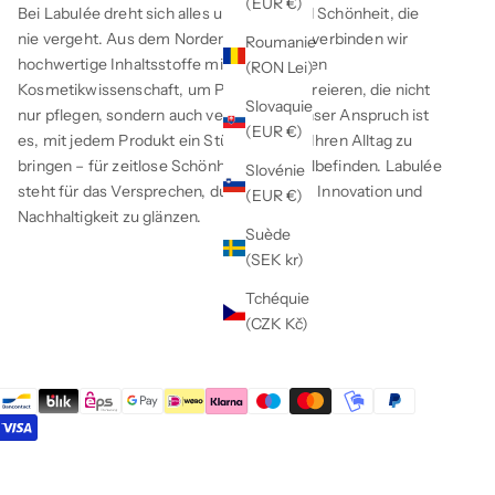
(EUR €)
Bei Labulée dreht sich alles um Luxus und Schönheit, die
nie vergeht. Aus dem Norden kommend, verbinden wir
Roumanie
hochwertige Inhaltsstoffe mit der neuesten
(RON Lei)
Kosmetikwissenschaft, um Produkte zu kreieren, die nicht
Slovaquie
nur pflegen, sondern auch verzaubern. Unser Anspruch ist
(EUR €)
es, mit jedem Produkt ein Stück Luxus in Ihren Alltag zu
bringen – für zeitlose Schönheit und Wohlbefinden. Labulée
Slovénie
steht für das Versprechen, durch Qualität, Innovation und
(EUR €)
Nachhaltigkeit zu glänzen.
Suède
(SEK kr)
Tchéquie
(CZK Kč)