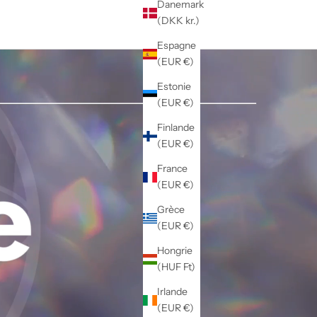
Danemark
(DKK kr.)
Espagne
(EUR €)
Estonie
(EUR €)
Finlande
(EUR €)
France
(EUR €)
Grèce
(EUR €)
Hongrie
(HUF Ft)
Irlande
(EUR €)