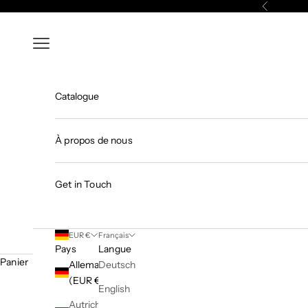
Passer au contenu
Précédent
Menu
Catalogue
À propos de nous
Get in Touch
EUR €
Français
Pays
Langue
Panier
Allemagne
Deutsch
(EUR €)
English
Autriche