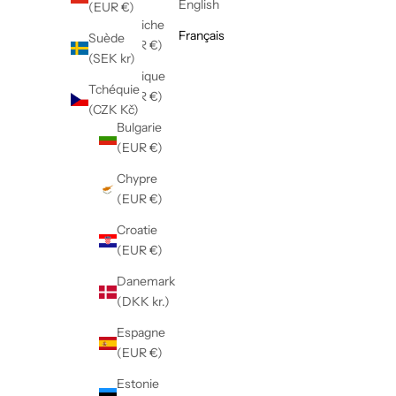
English
(EUR €)
Autriche
Français
Suède
(EUR €)
(SEK kr)
Belgique
Tchéquie
(EUR €)
(CZK Kč)
Bulgarie
(EUR €)
Chypre
(EUR €)
Croatie
(EUR €)
Danemark
(DKK kr.)
Espagne
(EUR €)
Estonie