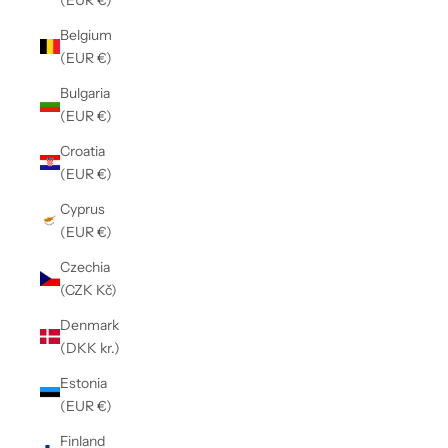
Belgium
(EUR €)
Bulgaria
(EUR €)
Croatia
(EUR €)
Cyprus
(EUR €)
Czechia
(CZK Kč)
Denmark
(DKK kr.)
Estonia
(EUR €)
Finland