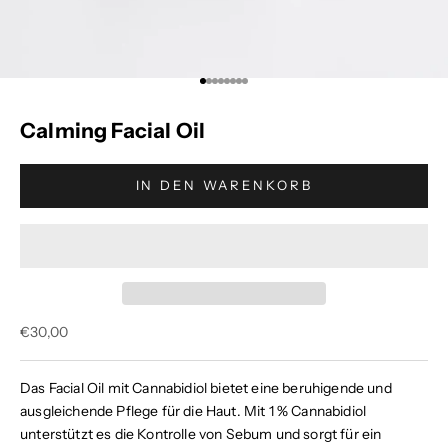
Gehe zu Element 1
Gehe zu Element 2
Gehe zu Element 3
Gehe zu Element 4
Gehe zu Element 5
Gehe zu Element 6
Gehe zu Element 7
Gehe zu Element 8
Calming Facial Oil
IN DEN WARENKORB
Angebot
€30,00
Das
Facial Oil mit Cannabidiol
bietet eine beruhigende und
ausgleichende Pflege für die Haut. Mit 1 % Cannabidiol
unterstützt es die Kontrolle von Sebum und sorgt für ein