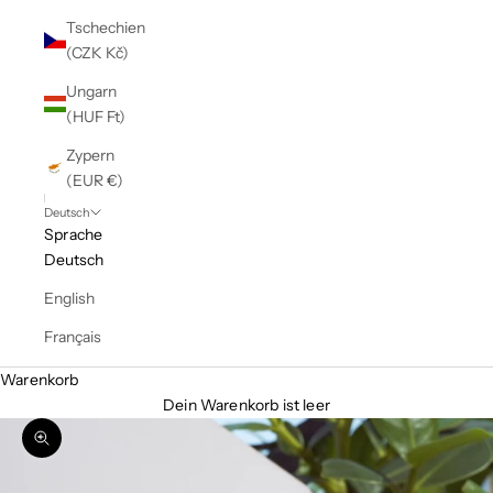
Tschechien
(CZK Kč)
Ungarn
(HUF Ft)
Zypern
(EUR €)
Deutsch
Sprache
Deutsch
English
Français
Warenkorb
Dein Warenkorb ist leer
Bild vergrößern