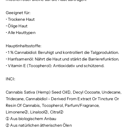
Geeignet für:
•
Trockene Haut
•
Ölige Haut
•
Alle Hauttypen
Hauptinhaltsstoffe:
•
1 % Cannabidiol:
Beruhigt und kontrolliert die Talgproduktion.
•
Hanfsamenöl:
Nährt die Haut und stärkt die Barrierefunktion.
•
Vitamin E (Tocopherol):
Antioxidativ und schützend.
INCI:
Cannabis Sativa (Hemp) Seed Oil➀, Decyl Cocoate, Undecane,
Tridecane, Cannabidiol - Derived From Extract Or Tincture Or
Resin Of Cannabis, Tocopherol, Parfum/Fragrance,
Limonene➁, Linalool➁, Citral➁
➀ Aus biologischem Anbau
➁ Aus natürlichen ätherischen Ölen