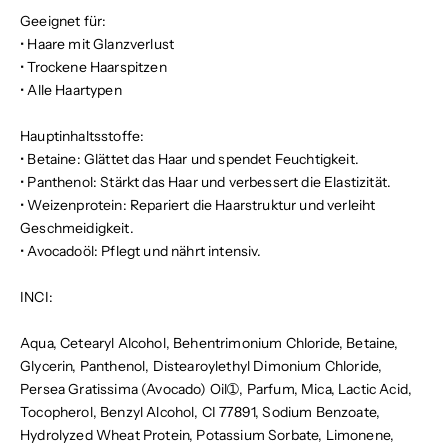
Geeignet für:
•
Haare mit Glanzverlust
•
Trockene Haarspitzen
•
Alle Haartypen
Hauptinhaltsstoffe:
•
Betaine:
Glättet das Haar und spendet Feuchtigkeit.
•
Panthenol:
Stärkt das Haar und verbessert die Elastizität.
•
Weizenprotein:
Repariert die Haarstruktur und verleiht
Geschmeidigkeit.
•
Avocadoöl:
Pflegt und nährt intensiv.
INCI:
Aqua, Cetearyl Alcohol, Behentrimonium Chloride, Betaine,
Glycerin, Panthenol, Distearoylethyl Dimonium Chloride,
Persea Gratissima (Avocado) Oil➀, Parfum, Mica, Lactic Acid,
Tocopherol, Benzyl Alcohol, CI 77891, Sodium Benzoate,
Hydrolyzed Wheat Protein, Potassium Sorbate, Limonene,