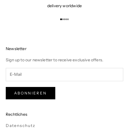
delivery worldwide
Gehe zu Element 1
Gehe zu Element 2
Gehe zu Element 3
Gehe zu Element 4
Gehe zu Element 5
Newsletter
Sign up to our newsletter to receive exclusive offers.
ABONNIEREN
Rechtliches
Datenschutz