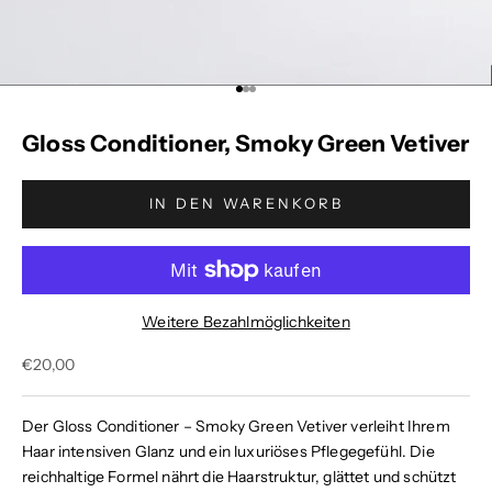
Gehe zu Element 1
Gehe zu Element 2
Gehe zu Element 3
Gloss Conditioner, Smoky Green Vetiver
IN DEN WARENKORB
Weitere Bezahlmöglichkeiten
Angebot
€20,00
Der
Gloss Conditioner – Smoky Green Vetiver
verleiht Ihrem
Haar intensiven Glanz und ein luxuriöses Pflegegefühl. Die
reichhaltige Formel nährt die Haarstruktur, glättet und schützt