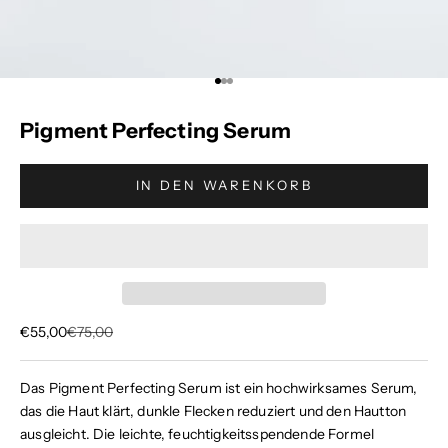
Gehe zu Element 1
Gehe zu Element 2
Gehe zu Element 3
Pigment Perfecting Serum
IN DEN WARENKORB
Angebot
Regulärer Preis
€55,00
€75,00
Das
Pigment Perfecting Serum
ist ein hochwirksames Serum,
das die Haut klärt, dunkle Flecken reduziert und den Hautton
ausgleicht. Die leichte, feuchtigkeitsspendende Formel