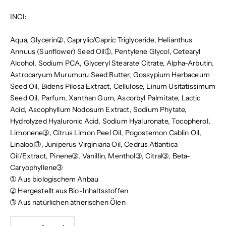
INCI:
Aqua, Glycerin➁, Caprylic/Capric Triglyceride, Helianthus
Annuus (Sunflower) Seed Oil➀, Pentylene Glycol, Cetearyl
Alcohol, Sodium PCA, Glyceryl Stearate Citrate, Alpha-Arbutin,
Astrocaryum Murumuru Seed Butter, Gossypium Herbaceum
Seed Oil, Bidens Pilosa Extract, Cellulose, Linum Usitatissimum
Seed Oil, Parfum, Xanthan Gum, Ascorbyl Palmitate, Lactic
Acid, Ascophyllum Nodosum Extract, Sodium Phytate,
Hydrolyzed Hyaluronic Acid, Sodium Hyaluronate, Tocopherol,
Limonene➂, Citrus Limon Peel Oil, Pogostemon Cablin Oil,
Linalool➂, Juniperus Virginiana Oil, Cedrus Atlantica
Oil/Extract, Pinene➂, Vanillin, Menthol➂, Citral➂, Beta-
Caryophyllene➂
➀ Aus biologischem Anbau
➁ Hergestellt aus Bio-Inhaltsstoffen
➂ Aus natürlichen ätherischen Ölen
Anzahl verringern
Anzahl erhöhen