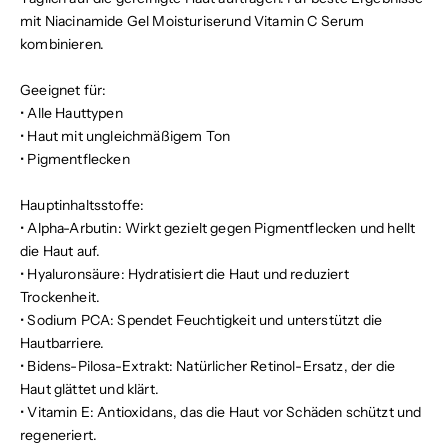
mit
Niacinamide Gel Moisturiser
und
Vitamin C Serum
kombinieren.
Geeignet für:
•
Alle Hauttypen
•
Haut mit ungleichmäßigem Ton
•
Pigmentflecken
Hauptinhaltsstoffe:
•
Alpha-Arbutin:
Wirkt gezielt gegen Pigmentflecken und hellt
die Haut auf.
•
Hyaluronsäure:
Hydratisiert die Haut und reduziert
Trockenheit.
•
Sodium PCA:
Spendet Feuchtigkeit und unterstützt die
Hautbarriere.
•
Bidens-Pilosa-Extrakt:
Natürlicher Retinol-Ersatz, der die
Haut glättet und klärt.
•
Vitamin E:
Antioxidans, das die Haut vor Schäden schützt und
regeneriert.